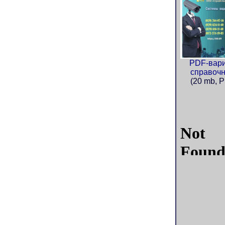
PDF-вар
справочн
(20 mb, 