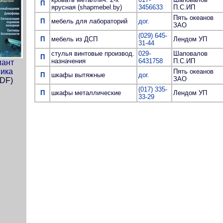
П
ярусная (shapmebel.by)
3456633
П.С.ИП
Пять океанов
П
мебель для лабораторий
дог.
ЗАО
(029) 645-
П
мебель из ДСП
Лендом УП
31-44
стулья винтовые производ.
029-
Шаповалов
П
назначения
6431758
П.С.ИП
иант
ика
Пять океанов
П
шкафы вытяжные
дог.
ЗАО
PDF)
(017) 335-
П
шкафы металлические
Лендом УП
33-29