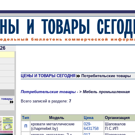
026
ЦЕНЫ И ТОВАРЫ СЕГОДНЯ
Потребительские товары
Потребительские товары
- > Мебель промышленная
е товары
Всего записей в разделе:
7
Тип
Модель
Цена
Организация
кровати металлические
029-
Шаповалов
П
(chapmebel.by)
6431758
П.С.ИП
кровать металлич. 2-х
017-
Шаповалов