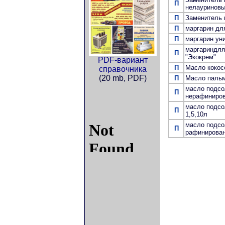
П
нелауринов
П
Заменитель 
П
маргарин дл
П
маргарин ун
маргариндля
П
"Экокрем"
PDF-вариант
П
Масло кокосо
справочника
(20 mb, PDF)
П
Масло пальм
масло подсо
П
нерафиниро
масло подсо
П
1,5,10л
масло подсо
П
рафинирова