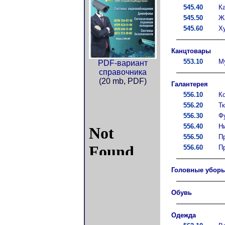
545.40
К
545.50
Ж
545.60
Х
Канцтовары
553.10
М
PDF-вариант
справочника
(20 mb, PDF)
Галантерея
556.10
К
556.20
Т
556.30
Ф
556.40
Н
556.50
П
556.60
П
Головные убор
Обувь
Одежда