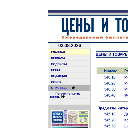
03.08.2026
ГЛАВНАЯ
ЦЕНЫ И ТОВАР
РЕКЛАМА
ПОДПИСКА
ЦЕНЫ
Индекс
Р
РЕДАКЦИЯ
540.10
М
ПОИСК
540.20
М
СТРАНИЦЫ
540.30
М
Потребительские
540.40
Ф
товары
Предметы интер
545.10
Д
545.20
К
545.30
Ш