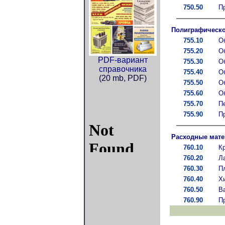
750.50
П
Полиграфическо
755.10
О
755.20
О
PDF-вариант
755.30
О
справочника
755.40
О
(20 mb, PDF)
755.50
О
755.60
О
755.70
П
755.90
П
Расходные мате
760.10
К
760.20
Л
760.30
П
760.40
Х
760.50
В
760.90
П